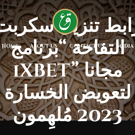
ابط تنزيل سكربت
التفاحة “برنامج
Home
About Us
Contact Us
Media
1xbet” مجانا
لتعويض الخسارة
2023 مُلهِمون