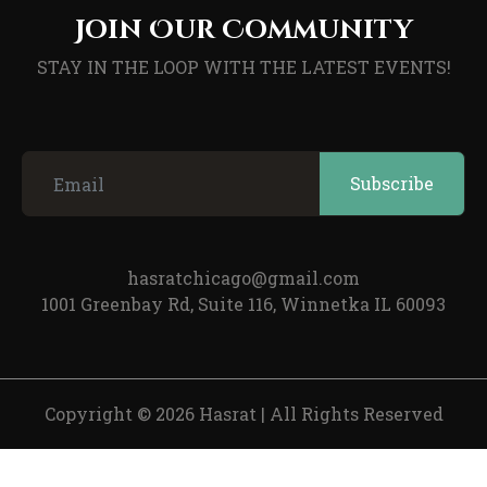
Join Our Community
STAY IN THE LOOP WITH THE LATEST EVENTS!
hasratchicago@gmail.com
1001 Greenbay Rd, Suite 116, Winnetka IL 60093
Copyright © 2026 Hasrat
|
All Rights Reserved