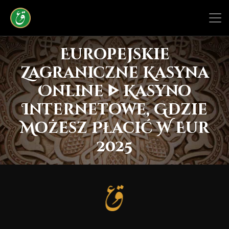
Europejskie
Zagraniczne Kasyna
Online ᐈ Kasyno
Internetowe, Gdzie
Możesz Płacić W Eur
2025